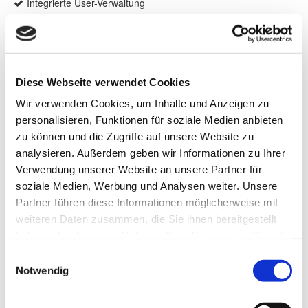
Integrierte User-Verwaltung
Bedienung über die optionale Cloud-Anbindung
Einfache und fehlertolerante Inbetriebnahme
Wetterstation mit innovativen Ultraschallsensoren
Aktoren für jede Montagesituation
Federkraftklemmen zur einfachen Montage
Diese Webseite verwendet Cookies
(Reiheneinbau- und Unterputz-Aktoren)
Wir verwenden Cookies, um Inhalte und Anzeigen zu
personalisieren, Funktionen für soziale Medien anbieten
zu können und die Zugriffe auf unsere Website zu
analysieren. Außerdem geben wir Informationen zu Ihrer
Produktdetails
Verwendung unserer Website an unsere Partner für
soziale Medien, Werbung und Analysen weiter. Unsere
Mehr Komfort
Durch eine individuelle Automation
Partner führen diese Informationen möglicherweise mit
nach Tageszeit, Sonnenstand und Wetterlage immer
weiteren Daten zusammen, die Sie ihnen bereitgestellt
das perfekte Wohlfühlklima genießen.
haben oder die sie im Rahmen Ihrer Nutzung der Dienste
Mehr Sicherheit
Dank cleverer
gesammelt haben.
Anwesenheitssimulation und Vermeidung von
Einwilligungsauswahl
Notwendig
Sturmschäden durch Windüberwachung
Mehr Effizienz
Heizung, Licht und Sonnenschutz
steuern sich selbst nach Umgebungseinflüssen und