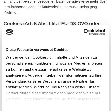
anhand der personenbezogenen Daten beispielsweise mehr über
Ihre Interessen oder Ihr Kaufverhalten herauszufinden (sog.
Profiling).
Cookies (Art. 6 Abs. 1 lit. f EU-DS-GVO oder
Art. 6 Abs. 1 lit a EU-DS-GVO bei Einwilligung)
Unsere Internetseiten verwenden an mehreren Stellen so
genannte Cookies. Sie dienen dazu, unser Angebot
nutzerfreundlicher, effektiver und sicherer zu machen. Cookies
Diese Webseite verwendet Cookies
sind kleine Textdateien, die auf Ihrem Rechner abgelegt werden
und die Ihr Browser (lokal auf Ihrer Festplatte) speichert.
Wir verwenden Cookies, um Inhalte und Anzeigen zu
personalisieren, Funktionen für soziale Medien anbieten
Mittels dieser Cookies ist uns eine Analyse darüber möglich, wie
zu können und die Zugriffe auf unsere Website zu
Nutzer unsere Websites benutzen. So können wir die
analysieren. Außerdem geben wir Informationen zu Ihrer
Websiteinhalte den Besucherbedürfnissen entsprechend
Verwendung unserer Website an unsere Partner für
gestalten. Zudem haben wir durch die Cookies die Möglichkeit,
soziale Medien, Werbung und Analysen weiter. Unsere
die Effektivität einer bestimmten Anzeige zu messen und ihre
Partner führen diese Informationen möglicherweise mit
Platzierung beispielsweise in Abhängigkeit von den thematischen
weiteren Daten zusammen, die Sie ihnen bereitgestellt
Nutzerinteressen erfolgen zu lassen.
haben oder die sie im Rahmen Ihrer Nutzung der Dienste
gesammelt haben.