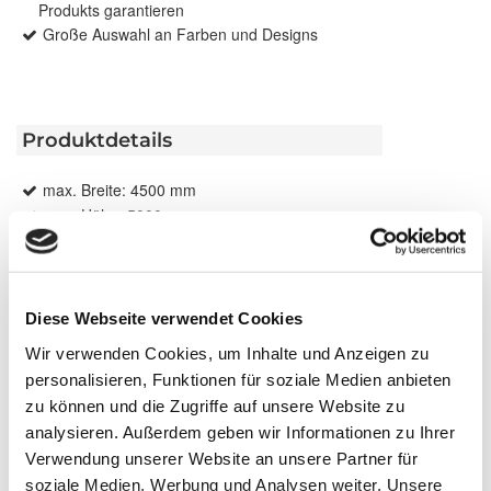
Produkts garantieren
Große Auswahl an Farben und Designs
Produktdetails
max. Breite: 4500 mm
max. Höhe: 5000 mm
max. Fläche: 12,50 m²
Bedienung: Schnur, Kette, Elektroantrieb
Führung: Optional, seitlich mit Stahlseil oder
Führungsschiene
Diese Webseite verwendet Cookies
Anwendungsbereiche: Für Fenster, Dachfenster,
Wir verwenden Cookies, um Inhalte und Anzeigen zu
Türen, Bildschirmarbeitsplätze
personalisieren, Funktionen für soziale Medien anbieten
Montage: An Wand und Decken sowie über
zu können und die Zugriffe auf unsere Website zu
Klemmträger
analysieren. Außerdem geben wir Informationen zu Ihrer
Verwendung unserer Website an unsere Partner für
soziale Medien, Werbung und Analysen weiter. Unsere