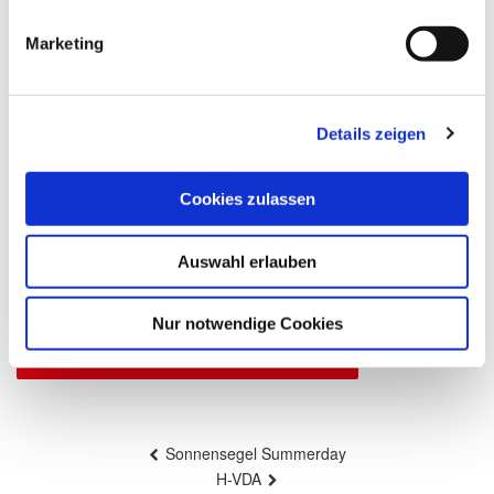
Marketing
Produktbeschreibung
Gönnen Sie sich ein Maximum an Schutz: Vor
Details zeigen
tiefstehender Sonne, neugierigen Blicken oder
einem lauen Sommerlüftchen. Unsere Seiten-
Markise ist mit nur einem Handgriff kinderleicht
Cookies zulassen
herausziehbar.
Auswahl erlauben
Farben & Stoffe
Nur notwendige Cookies
Weitere Informationen
Beitragsnavigation
Sonnensegel Summerday
H-VDA