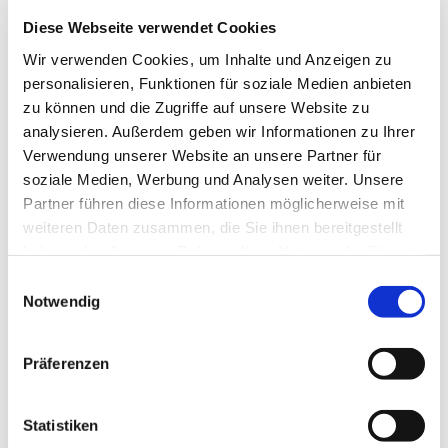
Die Kassette bietet dem Markisentuch im
eingefahrenen Zustand perfekten Schutz
Diese Webseite verwendet Cookies
Einfaches Bedienen per Handgriff
Wir verwenden Cookies, um Inhalte und Anzeigen zu
personalisieren, Funktionen für soziale Medien anbieten
zu können und die Zugriffe auf unsere Website zu
analysieren. Außerdem geben wir Informationen zu Ihrer
Produktdetails
Verwendung unserer Website an unsere Partner für
soziale Medien, Werbung und Analysen weiter. Unsere
max. Höhe: 2.500 mm
Partner führen diese Informationen möglicherweise mit
max. Auszug: 5.000 mm
weiteren Daten zusammen, die Sie ihnen bereitgestellt
max. Fläche: 10 m²
haben oder die sie im Rahmen Ihrer Nutzung der Dienste
Bedienung: Bediengriff
gesammelt haben.
Farbe: Pulverbeschichtet gem. WAREMA
Einwilligungsauswahl
Notwendig
Farbwelt
Markisentuch: Acryl, optional Acryl All
Weather, Starlight Blue, Soltis 92, Screen,
Präferenzen
Twilight Pearl
Montage: Montage der Kassette an Wand
oder in die Laibung
Statistiken