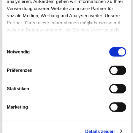
analysieren. Außerdem geben wir Informationen zu Ihrer
Verwendung unserer Website an unsere Partner für
soziale Medien, Werbung und Analysen weiter. Unsere
Schwenkgetriebe
Partner führen diese Informationen möglicherweise mit
Durch einfaches Drehen der Kurbel kann der
weiteren Daten zusammen, die Sie ihnen bereitgestellt
Neigungswinkel der Markise dem jeweiligen Sonnenstand
haben oder die sie im Rahmen Ihrer Nutzung der Dienste
angepasst werden
gesammelt haben.
Einwilligungsauswahl
Notwendig
Präferenzen
Statistiken
Marketing
Details zeigen