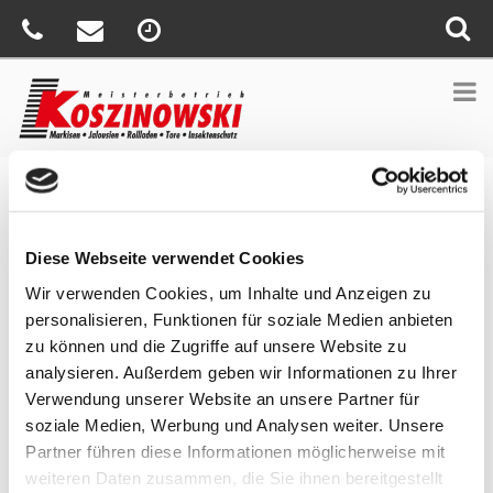
Sie sind hier:
Home
»
News
»
Tageslicht ist der Rhythmus des
Lebens
Diese Webseite verwendet Cookies
Veröffentlicht
14. Februar 2022
Wir verwenden Cookies, um Inhalte und Anzeigen zu
am
Tageslicht ist der Rhythmus des
personalisieren, Funktionen für soziale Medien anbieten
Lebens
zu können und die Zugriffe auf unsere Website zu
analysieren. Außerdem geben wir Informationen zu Ihrer
Tageslicht hat eine besondere Wirkung auf uns Menschen. Umso
besser, wenn man es nach den eigenen Bedürfnissen steuern
Verwendung unserer Website an unsere Partner für
kann. Egal, ob Sie Ihre Wohnräume hell durchleuchten möchten
soziale Medien, Werbung und Analysen weiter. Unsere
oder konzentriert arbeiten müssen – mit
Außenjalousien von
Partner führen diese Informationen möglicherweise mit
WAREMA
lassen Sie Licht nach Ihren Wünschen in Ihr Zuhause.
weiteren Daten zusammen, die Sie ihnen bereitgestellt