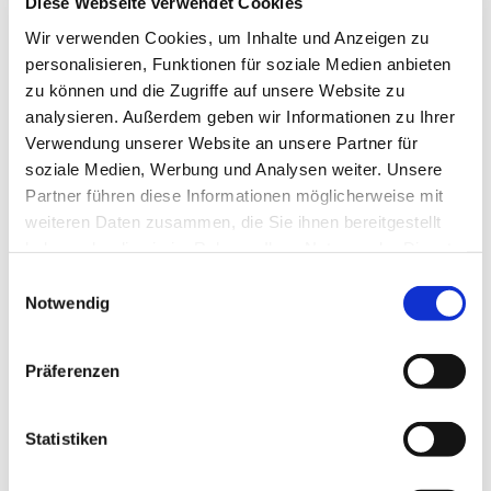
Diese Webseite verwendet Cookies
Produktbeschreibung
Wir verwenden Cookies, um Inhalte und Anzeigen zu
Die Minitronic dialog wurde speziell für
personalisieren, Funktionen für soziale Medien anbieten
Sonnenprodukte entwickelt und ermöglicht die
zu können und die Zugriffe auf unsere Website zu
automatische Steuerung nach der aktuellen Witterung:
analysieren. Außerdem geben wir Informationen zu Ihrer
Scheint die Sonne unangenehm hell, wird der
Verwendung unserer Website an unsere Partner für
Sonnenschutz automatisch in Position gefahren,
soziale Medien, Werbung und Analysen weiter. Unsere
während Sie entspannt im Schatten bleiben. Bei
Partner führen diese Informationen möglicherweise mit
starkem Wind und Regen schützt die Minitronic dialog
weiteren Daten zusammen, die Sie ihnen bereitgestellt
Ihre Markisen und Außenjalousien vor Schäden.
haben oder die sie im Rahmen Ihrer Nutzung der Dienste
gesammelt haben.
Einwilligungsauswahl
Notwendig
Das könnte Sie auch interessieren
Präferenzen
Statistiken