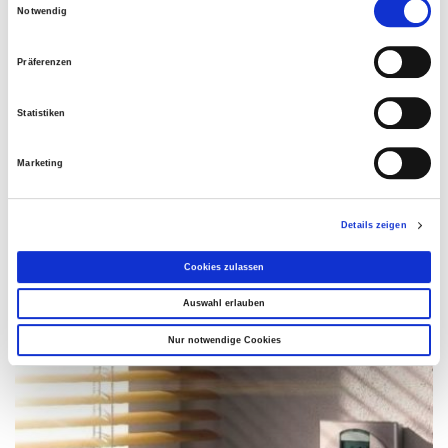
Notwendig
Brillante Extras
Präferenzen
Wetterstation multisense
Messwertgeber
Motorsteuereinheiten und
Statistiken
Geschossansteuerungen
Marketing
Details zeigen
Das könnte Sie auch interessieren
Cookies zulassen
Auswahl erlauben
Nur notwendige Cookies