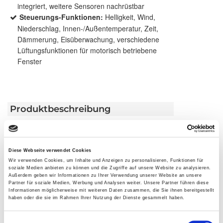
integriert, weitere Sensoren nachrüstbar
Steuerungs-Funktionen:
Helligkeit, Wind,
Niederschlag, Innen-/Außentemperatur, Zeit,
Dämmerung, Eisüberwachung, verschiedene
Lüftungsfunktionen für motorisch betriebene
Fenster
Produktbeschreibung
Die Wisotronic ist ein intelligentes Steuerungssystem
für Ihre individuelle Sonnenschutzkombination. Sie
Diese Webseite verwendet Cookies
ist für alle WAREMA Produkte geeignet und in
Wir verwenden Cookies, um Inhalte und Anzeigen zu personalisieren, Funktionen für
verschiedensten Umgebungen zu Hause. Die
soziale Medien anbieten zu können und die Zugriffe auf unsere Website zu analysieren.
Wisotronic sorgt für ein angenehmes Raumklima
Außerdem geben wir Informationen zu Ihrer Verwendung unserer Website an unsere
Partner für soziale Medien, Werbung und Analysen weiter. Unsere Partner führen diese
und ein behagliches Wohn- oder Arbeitsumfeld,
Informationen möglicherweise mit weiteren Daten zusammen, die Sie ihnen bereitgestellt
auch wenn Sie abwesend oder beschäftigt sind.
haben oder die sie im Rahmen Ihrer Nutzung der Dienste gesammelt haben.
Einwilligungsauswahl